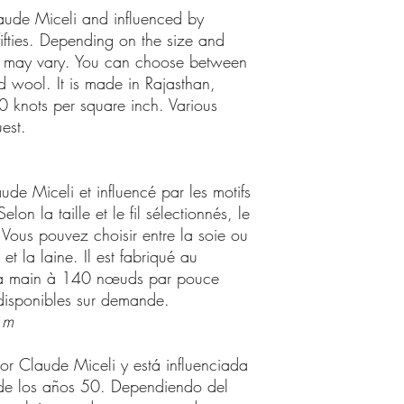
aude Miceli and influenced by
ifties. Depending on the size and
me may vary. You can choose between
nd wool. It is made in Rajasthan,
0 knots per square inch. Various
est.
de Miceli et influencé par les motifs
on la taille et le fil sélectionnés, le
. Vous pouvez choisir entre la soie ou
et la laine. Il est fabriqué au
 la main à 140 nœuds par pouce
t disponibles sur demande.
 m
or Claude Miceli y está influenciada
de los años 50. Dependiendo del