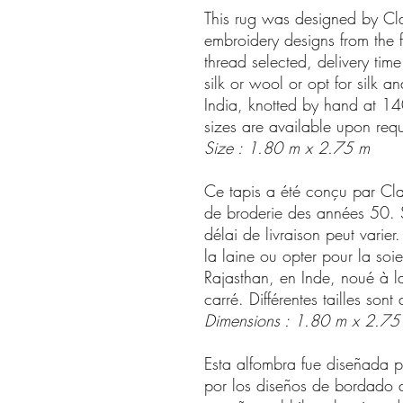
This rug was designed by Cl
embroidery designs from the f
thread selected, delivery ti
silk or wool or opt for silk a
India, knotted by hand at 14
sizes are available upon requ
Size : 1.80 m x 2.75 m
Ce tapis a été conçu par Clau
de broderie des années 50. Sel
délai de livraison peut varier
la laine ou opter pour la soie 
Rajasthan, en Inde, noué à
carré. Différentes tailles son
Dimensions : 1.80 m x 2.75
Esta alfombra fue diseñada p
por los diseños de bordado 