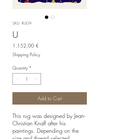
SKU: RUG9
U
Price
1.152,00 €
Shipping Policy
Quantity
*
Add to Cart
This rug was designed by Jean-
Christian Knaff after his
paintings. Depending on the
size and thread selected,