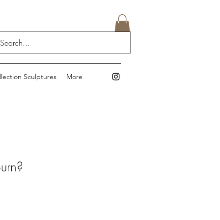
llection Sculptures
More
urn?