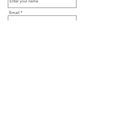
Email
Subject
Message
Submit