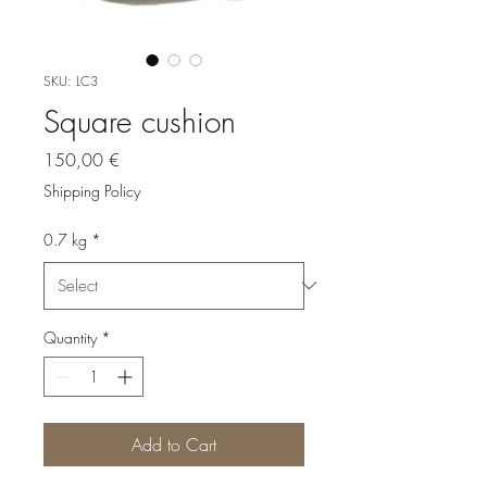
SKU: LC3
Square cushion
Price
150,00 €
Shipping Policy
0.7 kg
*
Quantity
*
Add to Cart